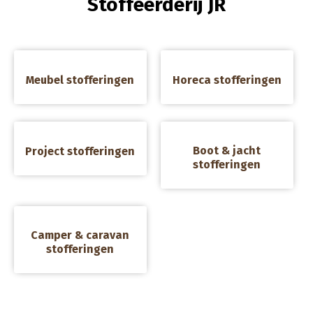
Stoffeerderij JR
a
a
Meubel stofferingen
Horeca stofferingen
a
a
Boot & jacht
Project stofferingen
stofferingen
a
Camper & caravan
stofferingen