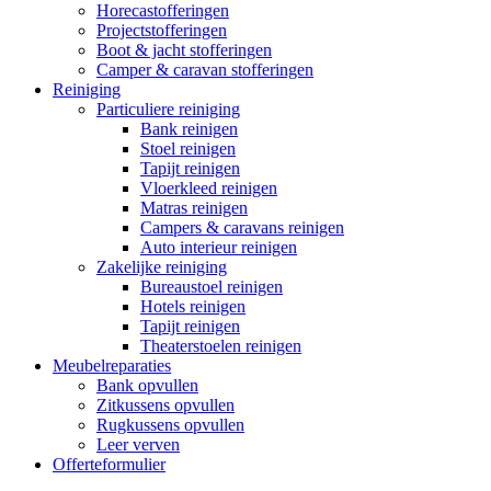
Horecastofferingen
Projectstofferingen
Boot & jacht stofferingen
Camper & caravan stofferingen
Reiniging
Particuliere reiniging
Bank reinigen
Stoel reinigen
Tapijt reinigen
Vloerkleed reinigen
Matras reinigen
Campers & caravans reinigen
Auto interieur reinigen
Zakelijke reiniging
Bureaustoel reinigen
Hotels reinigen
Tapijt reinigen
Theaterstoelen reinigen
Meubelreparaties
Bank opvullen
Zitkussens opvullen
Rugkussens opvullen
Leer verven
Offerteformulier