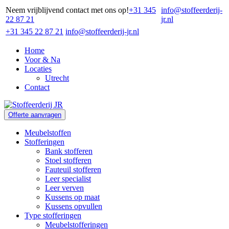
Neem vrijblijvend contact met ons op!
+31 345
info@stoffeerderij-
22 87 21
jr.nl
+31 345 22 87 21
info@stoffeerderij-jr.nl
Home
Voor & Na
Locaties
Utrecht
Contact
Offerte aanvragen
Meubelstoffen
Stofferingen
Bank stofferen
Stoel stofferen
Fauteuil stofferen
Leer specialist
Leer verven
Kussens op maat
Kussens opvullen
Type stofferingen
Meubelstofferingen