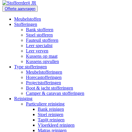
Offerte aanvragen
Meubelstoffen
Stofferingen
Bank stofferen
Stoel stofferen
Fauteuil stofferen
Leer specialist
Leer verven
Kussens op maat
Kussens opvullen
Type stofferingen
Meubelstofferingen
Horecastofferingen
Projectstofferingen
Boot & jacht stofferingen
Camper & caravan stofferingen
Reiniging
Particuliere reiniging
Bank reinigen
Stoel reinigen
Tapijt reinigen
Vloerkleed reinigen
Matras reinigen