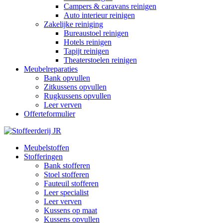
Campers & caravans reinigen
Auto interieur reinigen
Zakelijke reiniging
Bureaustoel reinigen
Hotels reinigen
Tapijt reinigen
Theaterstoelen reinigen
Meubelreparaties
Bank opvullen
Zitkussens opvullen
Rugkussens opvullen
Leer verven
Offerteformulier
Meubelstoffen
Stofferingen
Bank stofferen
Stoel stofferen
Fauteuil stofferen
Leer specialist
Leer verven
Kussens op maat
Kussens opvullen