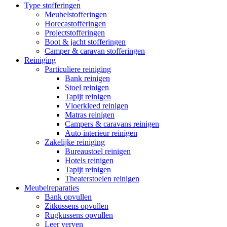
Type stofferingen
Meubelstofferingen
Horecastofferingen
Projectstofferingen
Boot & jacht stofferingen
Camper & caravan stofferingen
Reiniging
Particuliere reiniging
Bank reinigen
Stoel reinigen
Tapijt reinigen
Vloerkleed reinigen
Matras reinigen
Campers & caravans reinigen
Auto interieur reinigen
Zakelijke reiniging
Bureaustoel reinigen
Hotels reinigen
Tapijt reinigen
Theaterstoelen reinigen
Meubelreparaties
Bank opvullen
Zitkussens opvullen
Rugkussens opvullen
Leer verven