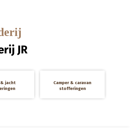
derij
rij JR
a
& jacht
Camper & caravan
eringen
stofferingen