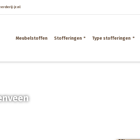
rderij-jr.nl
Meubelstoffen
Stofferingen
Type stofferingen
enveen