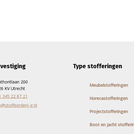
vestiging
Type stofferingen
nthontlaan 200
Meubelstofferingen
6 KV Utrecht
1 345 22 87 21
Horecastofferingen
o@stoffeerderij-jr.nl
Projectstofferingen
Boot en jacht stofferi