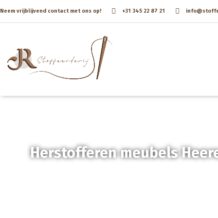
Neem vrijblijvend contact met ons op!
+31 345 22 87 21
info@stoffee
Herstofferen meubels Heer