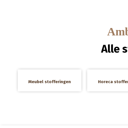
Amba
Alle 
a
a
Meubel stofferingen
Horeca stoffe