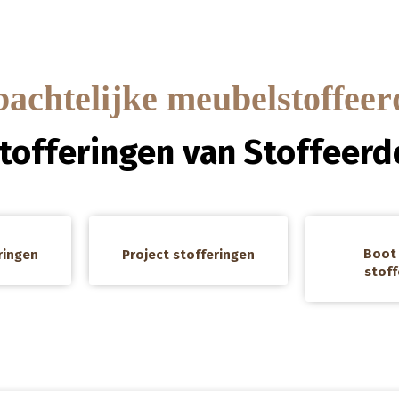
chtelijke meubelstoffeer
stofferingen van Stoffeerde
a
a
Boot 
ringen
Project stofferingen
stoff