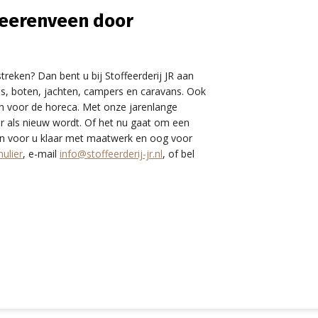
Heerenveen door
reken? Dan bent u bij Stoffeerderij JR aan
bels, boten, jachten, campers en caravans. Ook
en voor de horeca. Met onze jarenlange
r als nieuw wordt. Of het nu gaat om een
taan voor u klaar met maatwerk en oog voor
ulier
, e-mail
info@stoffeerderij-jr.nl
, of bel