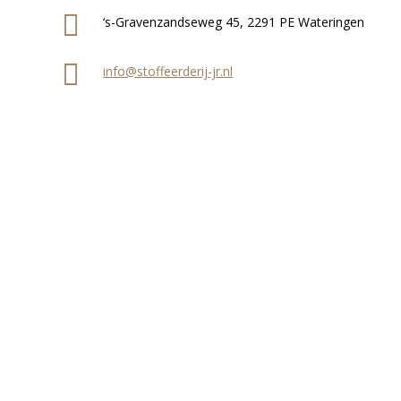
‘s-Gravenzandseweg 45, 2291 PE Wateringen
info@stoffeerderij-jr.nl