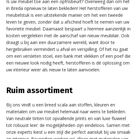
Is uw meubel toe aan een opfrisbeurt? Overweeg dan om het
in Breda opnieuw te laten bekleden! Het herstofferen van uw
meubelstuk is een uitstekende manier om het een tweede
leven te geven, zonder dat u afscheid hoeft te nemen van uw
favoriete meubel. Daarnaast bespaart u hiermee aanzienlijk in
kosten vergeleken met de aanschaf van nieuw meubilair. Ook
draagt u bij aan een duurzamere wereld, want door te
hergebruiken vermindert u afval en verspilling. Of het nu gaat
om een versleten stoel, een bank met vlekken of een poef die
een nieuwe look nodig heeft, herstofferen is dé oplossing om
uw interieur weer als nieuw te laten aanvoelen.
Ruim assortiment
Bij ons vindt u een breed scala aan stoffen, kleuren en
materialen om uw meubel helemaal naar wens te bekleden.
Van neutrale tinten tot opvallende prints en van luxe fluweel
tot robuust leer: de mogelijkheden zijn eindeloos. Samen met
onze experts kiest u een stijl die perfect aansluit bij uw smaak
en interieur. Bovendien werken wij alleen met materialen van