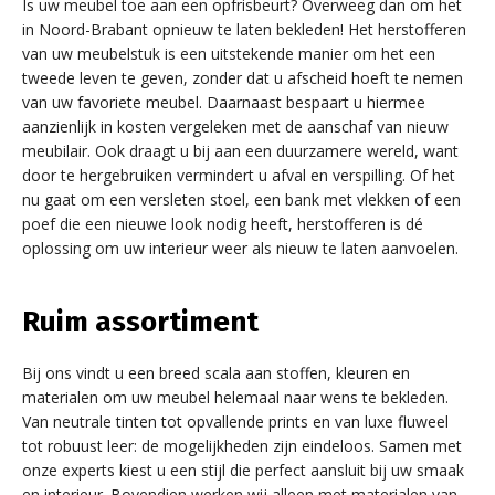
Is uw meubel toe aan een opfrisbeurt? Overweeg dan om het
in Noord-Brabant opnieuw te laten bekleden! Het herstofferen
van uw meubelstuk is een uitstekende manier om het een
tweede leven te geven, zonder dat u afscheid hoeft te nemen
van uw favoriete meubel. Daarnaast bespaart u hiermee
aanzienlijk in kosten vergeleken met de aanschaf van nieuw
meubilair. Ook draagt u bij aan een duurzamere wereld, want
door te hergebruiken vermindert u afval en verspilling. Of het
nu gaat om een versleten stoel, een bank met vlekken of een
poef die een nieuwe look nodig heeft, herstofferen is dé
oplossing om uw interieur weer als nieuw te laten aanvoelen.
Ruim assortiment
Bij ons vindt u een breed scala aan stoffen, kleuren en
materialen om uw meubel helemaal naar wens te bekleden.
Van neutrale tinten tot opvallende prints en van luxe fluweel
tot robuust leer: de mogelijkheden zijn eindeloos. Samen met
onze experts kiest u een stijl die perfect aansluit bij uw smaak
en interieur. Bovendien werken wij alleen met materialen van