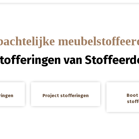
chtelijke meubelstoffeer
stofferingen van Stoffeerde
a
a
Boot 
ringen
Project stofferingen
stoff