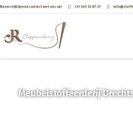
Neem vrijblijvend contact met ons op!
+31 345 22 87 21
info@stoffee
Meubelstoffeerderij Drecht