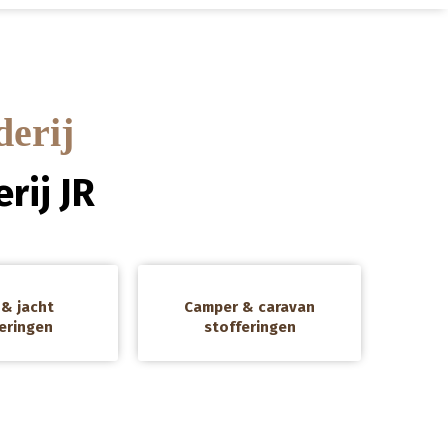
derij
rij JR
a
& jacht
Camper & caravan
eringen
stofferingen