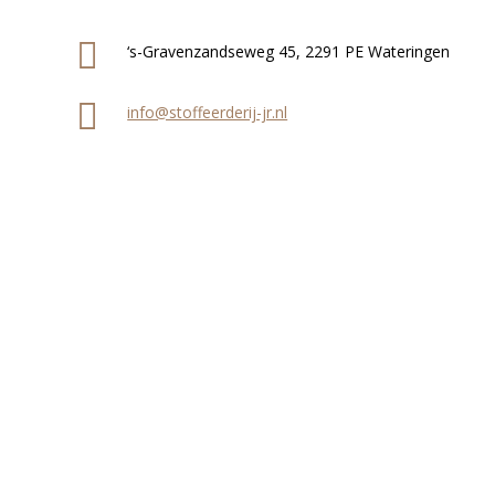
‘s-Gravenzandseweg 45, 2291 PE Wateringen
info@stoffeerderij-jr.nl