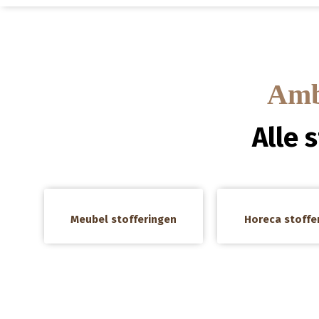
Amba
Alle 
a
a
Meubel stofferingen
Horeca stoffe