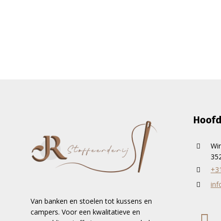
Hoofd
Wi
352
+3
inf
Van banken en stoelen tot kussens en
campers. Voor een kwalitatieve en