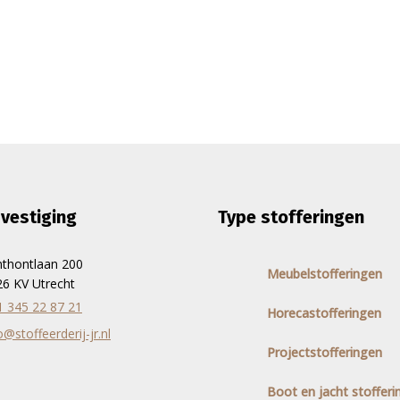
vestiging
Type stofferingen
nthontlaan 200
Meubelstofferingen
6 KV Utrecht
1 345 22 87 21
Horecastofferingen
o@stoffeerderij-jr.nl
Projectstofferingen
Boot en jacht stofferi