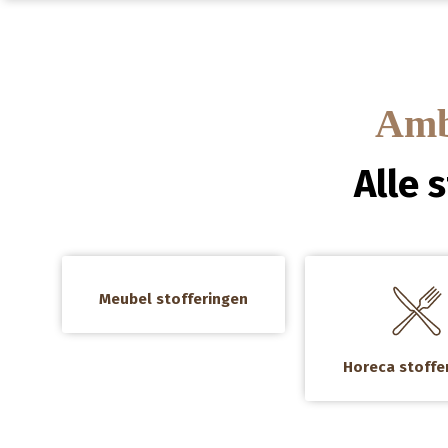
Amba
Alle 
a
a
Meubel stofferingen
Horeca stoffe