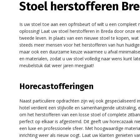
Stoel herstofferen Br
Is uw stoel toe aan een opfrisbeurt of wilt u een compleet n
oplossing! Laat uw stoel herstofferen in Breda door onze er
tweede leven. In plaats van een nieuwe stoel te kopen, wat 
steeds meer mensen voor het herstofferen van hun huidige m
maar ook een duurzame keuze waarmee u afval minimaliseer
en materialen, zodat u uw stoel volledig naar wens kunt la
meubelstuk dat weer jaren meegaat!
Horecastofferingen
Naast particuliere opdrachten zijn wij ook gespecialiseerd i
hotel verdient een stijlvolle en samenhangende uitstraling, 
om het herstofferen van een losse stoel of complete zitban
perfect op elkaar is afgestemd. Dit geeft uw horecazaak nie
een luxe en professionele sfeer. Met hoogwaardige materia
inrichting weer als nieuw oogt. Laat uw klanten genieten van