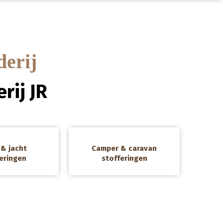
derij
rij JR
a
& jacht
Camper & caravan
eringen
stofferingen