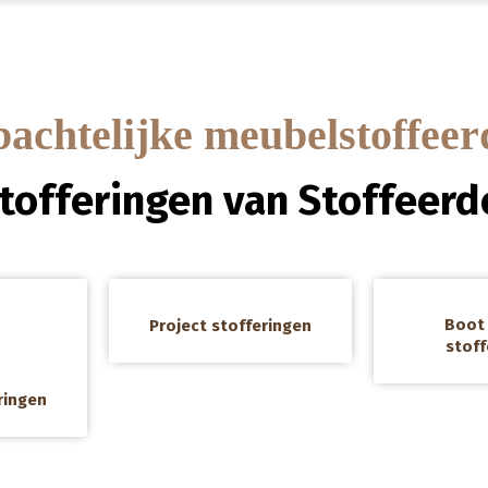
chtelijke meubelstoffeer
stofferingen van Stoffeerde
a
a
Boot 
Project stofferingen
stoff
ringen