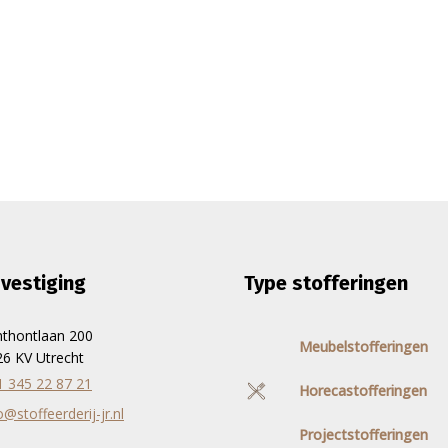
vestiging
Type stofferingen
nthontlaan 200
Meubelstofferingen
6 KV Utrecht
1 345 22 87 21
Horecastofferingen
o@stoffeerderij-jr.nl
Projectstofferingen