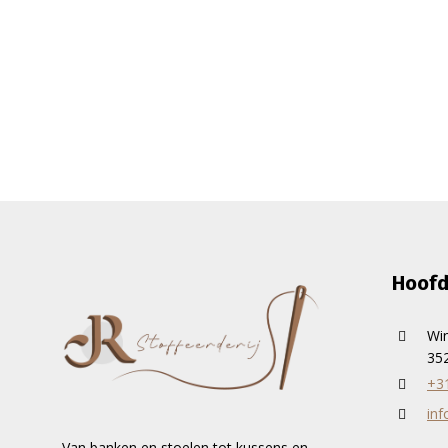
Hoofd
Wi
352
+3
inf
Van banken en stoelen tot kussens en