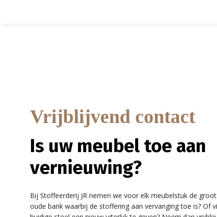
Vrijblijvend contact
Is uw meubel toe aan
vernieuwing?
Bij Stoffeerderij JR nemen we voor elk meubelstuk de groot
oude bank waarbij de stoffering aan vervanging toe is? Of v
huidige stoel een nieuw uiterlijk te geven? Neem dan vrijbl