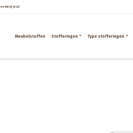
rderij-jr.nl
Meubelstoffen
Stofferingen
Type stofferingen