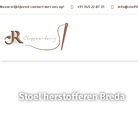
Neem vrijblijvend contact met ons op!
+31 345 22 87 21
info@stoffee
Stoel herstofferen Breda