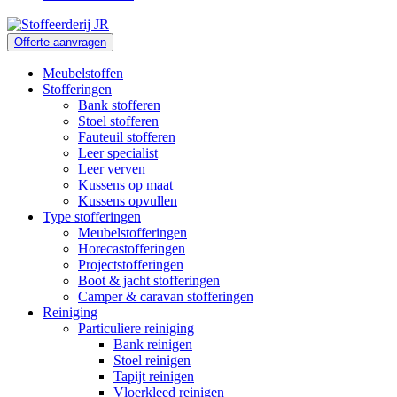
Offerte aanvragen
Meubelstoffen
Stofferingen
Bank stofferen
Stoel stofferen
Fauteuil stofferen
Leer specialist
Leer verven
Kussens op maat
Kussens opvullen
Type stofferingen
Meubelstofferingen
Horecastofferingen
Projectstofferingen
Boot & jacht stofferingen
Camper & caravan stofferingen
Reiniging
Particuliere reiniging
Bank reinigen
Stoel reinigen
Tapijt reinigen
Vloerkleed reinigen