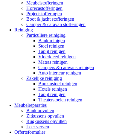
Meubelstofferingen
Horecastofferingen
Projectstofferingen
Boot & jacht stofferingen
Camper & caravan stofferingen
Reiniging
Particuliere reiniging
Bank reinigen
Stoel reinigen
Tapijt reinigen
Vloerkleed reinigen
Matras reinigen
Campers & caravans reinigen
Auto interieur reinigen
Zakelijke reiniging
Bureaustoel reinigen
Hotels reinigen
Tapijt reinigen
Theaterstoelen reinigen
Meubelreparaties
Bank opvullen
Zitkussens opvullen
Rugkussens opvullen
Leer verven
Offerteformulier