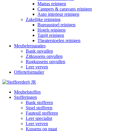
Matras reinigen
Campers & caravans reinigen
Auto interieur reinigen
Zakelijke reiniging
Bureaustoel reinigen
Hotels reinigen
Tapijt reinigen
Theaterstoelen reinigen
Meubelreparaties
Bank opvullen
Zitkussens opvullen
Rugkussens opvullen
Leer verven
Offerteformulier
Meubelstoffen
Stofferingen
Bank stofferen
Stoel stofferen
Fauteuil stofferen
Leer specialist
Leer verven
Kussens op maat