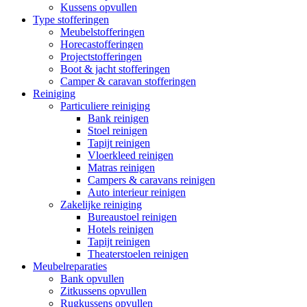
Kussens opvullen
Type stofferingen
Meubelstofferingen
Horecastofferingen
Projectstofferingen
Boot & jacht stofferingen
Camper & caravan stofferingen
Reiniging
Particuliere reiniging
Bank reinigen
Stoel reinigen
Tapijt reinigen
Vloerkleed reinigen
Matras reinigen
Campers & caravans reinigen
Auto interieur reinigen
Zakelijke reiniging
Bureaustoel reinigen
Hotels reinigen
Tapijt reinigen
Theaterstoelen reinigen
Meubelreparaties
Bank opvullen
Zitkussens opvullen
Rugkussens opvullen