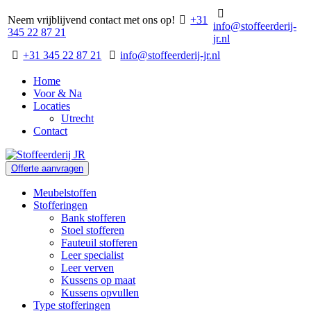
Neem vrijblijvend contact met ons op!
+31
info@stoffeerderij-
345 22 87 21
jr.nl
+31 345 22 87 21
info@stoffeerderij-jr.nl
Home
Voor & Na
Locaties
Utrecht
Contact
Offerte aanvragen
Meubelstoffen
Stofferingen
Bank stofferen
Stoel stofferen
Fauteuil stofferen
Leer specialist
Leer verven
Kussens op maat
Kussens opvullen
Type stofferingen