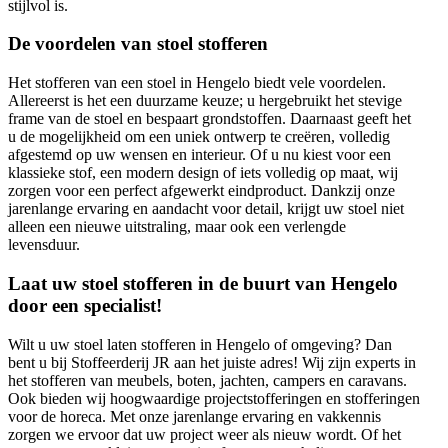
stijlvol is.
De voordelen van stoel stofferen
Het stofferen van een stoel in Hengelo biedt vele voordelen.
Allereerst is het een duurzame keuze; u hergebruikt het stevige
frame van de stoel en bespaart grondstoffen. Daarnaast geeft het
u de mogelijkheid om een uniek ontwerp te creëren, volledig
afgestemd op uw wensen en interieur. Of u nu kiest voor een
klassieke stof, een modern design of iets volledig op maat, wij
zorgen voor een perfect afgewerkt eindproduct. Dankzij onze
jarenlange ervaring en aandacht voor detail, krijgt uw stoel niet
alleen een nieuwe uitstraling, maar ook een verlengde
levensduur.
Laat uw stoel stofferen in de buurt van Hengelo
door een specialist!
Wilt u uw stoel laten stofferen in Hengelo of omgeving? Dan
bent u bij Stoffeerderij JR aan het juiste adres! Wij zijn experts in
het stofferen van meubels, boten, jachten, campers en caravans.
Ook bieden wij hoogwaardige projectstofferingen en stofferingen
voor de horeca. Met onze jarenlange ervaring en vakkennis
zorgen we ervoor dat uw project weer als nieuw wordt. Of het