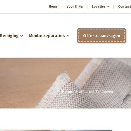
Home
Voor & Na
Locaties
Contact
Reiniging
Meubelreparaties
Offerte aanvragen
Home
»
Stoffeerder Eindhoven