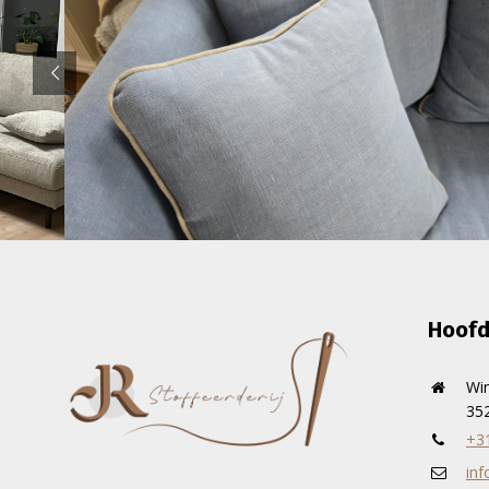
Hoofd
Wi
352
+3
inf