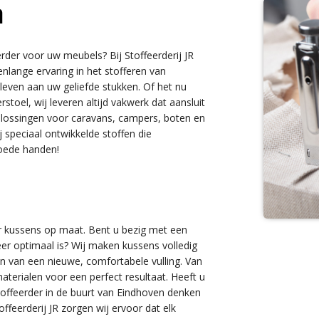
n
rder voor uw meubels? Bij Stoffeerderij JR
enlange ervaring in het stofferen van
leven aan uw geliefde stukken. Of het nu
toel, wij leveren altijd vakwerk dat aansluit
plossingen voor caravans, campers, boten en
 speciaal ontwikkelde stoffen die
goede handen!
or kussens op maat. Bent u bezig met een
eer optimaal is? Wij maken kussens volledig
n van een nieuwe, comfortabele vulling. Van
terialen voor een perfect resultaat. Heeft u
toffeerder in de buurt van Eindhoven denken
feerderij JR zorgen wij ervoor dat elk