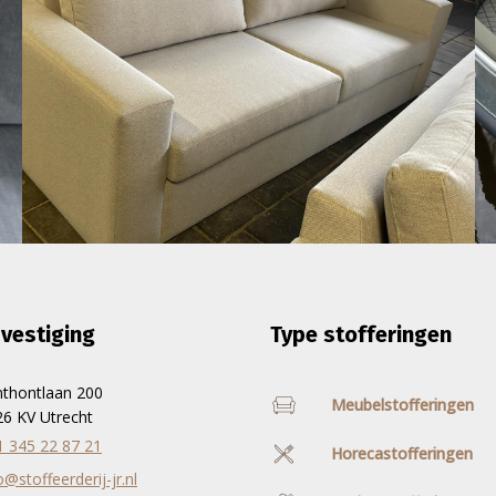
vestiging
Type stofferingen
nthontlaan 200
Meubelstofferingen
6 KV Utrecht
1 345 22 87 21
Horecastofferingen
o@stoffeerderij-jr.nl