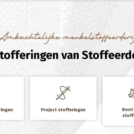
Ambachtelijke meubelstoffeerderi
stofferingen van Stoffeerde
a
a
Boot 
ringen
Project stofferingen
stoff