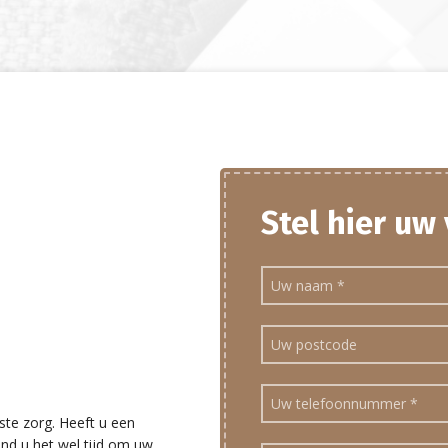
Stel hier uw
ste zorg. Heeft u een
ind u het wel tijd om uw