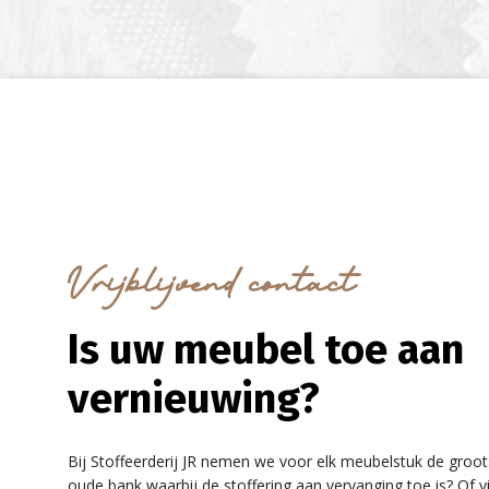
Vrijblijvend contact
Is uw meubel toe aan
vernieuwing?
Bij Stoffeerderij JR nemen we voor elk meubelstuk de groot
oude bank waarbij de stoffering aan vervanging toe is? Of v