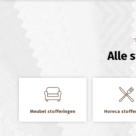
Alle 
a
a
Meubel stofferingen
Horeca stoffe