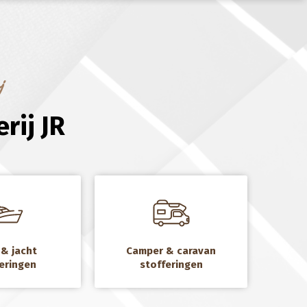
j
rij JR
a
& jacht
Camper & caravan
eringen
stofferingen