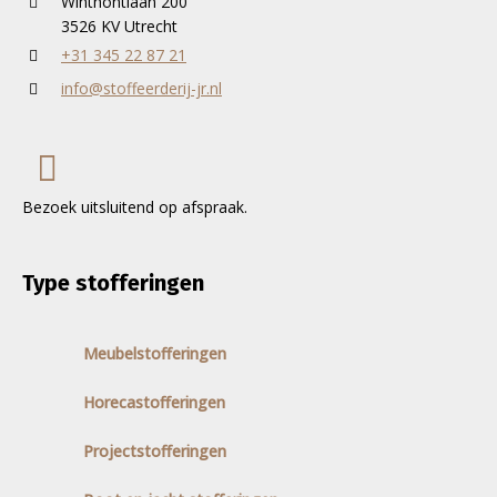
Winthontlaan 200
3526 KV Utrecht
+31 345 22 87 21
info@stoffeerderij-jr.nl
Bezoek uitsluitend op afspraak.
Type stofferingen
Meubelstofferingen
Horecastofferingen
Projectstofferingen