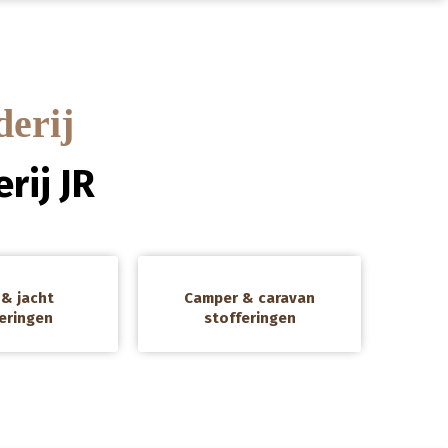
derij
rij JR
a
& jacht
Camper & caravan
eringen
stofferingen