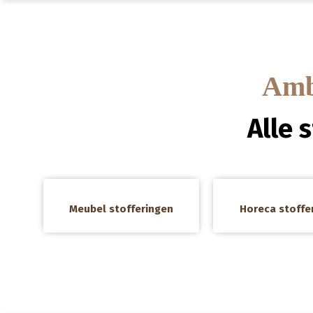
Amba
Alle 
a
a
Meubel stofferingen
Horeca stoffe