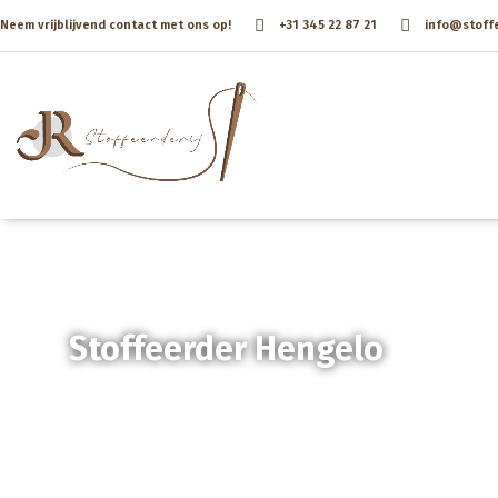
Neem vrijblijvend contact met ons op!
+31 345 22 87 21
info@stoffee
Stoffeerder Hengelo