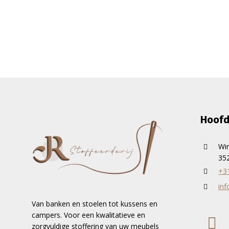
Hoofd
Wi
352
+3
inf
Van banken en stoelen tot kussens en
campers. Voor een kwalitatieve en
zorgvuldige stoffering van uw meubels