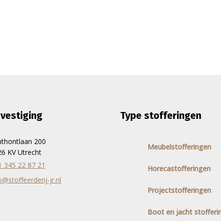
vestiging
Type stofferingen
nthontlaan 200
Meubelstofferingen
6 KV Utrecht
1 345 22 87 21
Horecastofferingen
o@stoffeerderij-jr.nl
Projectstofferingen
Boot en jacht stofferi