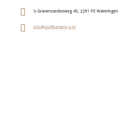
‘s-Gravenzandseweg 45, 2291 PE Wateringen
info@stoffeerderij-jr.nl