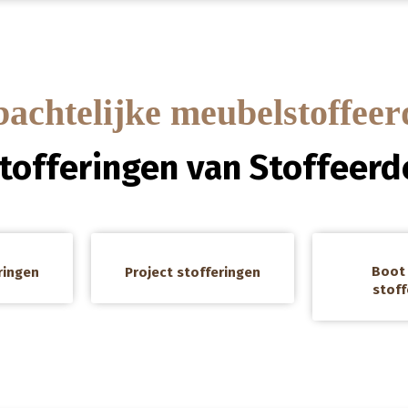
chtelijke meubelstoffeer
stofferingen van Stoffeerde
a
a
Boot 
ringen
Project stofferingen
stoff