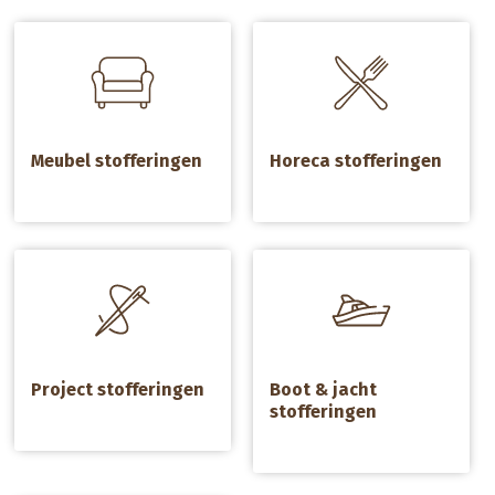
a
a
Reiniging
Meubel stofferingen
Horeca stofferingen
Particuliere reiniging
a
a
Bank reinigen
Project stofferingen
Boot & jacht
stofferingen