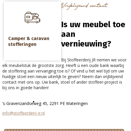
a
Vrijblijvend contact
Stoel reinigen
Is uw meubel toe
aan
Camper & caravan
vernieuwing?
stofferingen
Tapijt reinigen
Bij Stoffeerderij JR nemen we voor
elk meubelstuk de grootste zorg. Heeft u een oude bank waarbij
de stoffering aan vervanging toe is? Of vind u het wel tijd om uw
huidige stoel een nieuw uiterlijk te geven? Neem dan vrijblijvend
contact met ons op. Uw bank, stoel of ander stoffeer-project is
bij ons in goede handen!
Vloerkleed reinigen
‘s-Gravenzandseweg 45, 2291 PE Wateringen
info@stoffeerderij-jr.nl