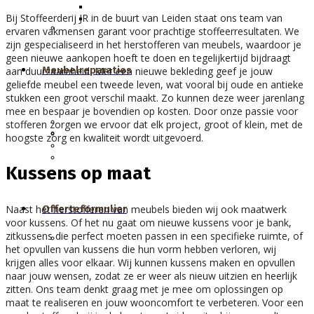
Tapijt reinigen
Bij Stoffeerderij JR in de buurt van Leiden staat ons team van
Theaterstoelen reinigen
Leer verven
ervaren vakmensen garant voor prachtige stoffeerresultaten. We
zijn gespecialiseerd in het herstofferen van meubels, waardoor je
geen nieuwe aankopen hoeft te doen en tegelijkertijd bijdraagt
Meubelreparaties
aan duurzaamheid. Met een nieuwe bekleding geef je jouw
geliefde meubel een tweede leven, wat vooral bij oude en antieke
stukken een groot verschil maakt. Zo kunnen deze weer jarenlang
mee en bespaar je bovendien op kosten. Door onze passie voor
Bank opvullen
stofferen zorgen we ervoor dat elk project, groot of klein, met de
Kussens op maat
Zitkussens opvullen
hoogste zorg en kwaliteit wordt uitgevoerd.
Rugkussens opvullen
Leer verven
Kussens op maat
Offerteformulier
Naast het herstofferen van meubels bieden wij ook maatwerk
voor kussens. Of het nu gaat om nieuwe kussens voor je bank,
zitkussens die perfect moeten passen in een specifieke ruimte, of
Kussens opvullen
het opvullen van kussens die hun vorm hebben verloren, wij
krijgen alles voor elkaar. Wij kunnen kussens maken en opvullen
naar jouw wensen, zodat ze er weer als nieuw uitzien en heerlijk
zitten. Ons team denkt graag met je mee om oplossingen op
maat te realiseren en jouw wooncomfort te verbeteren. Voor een