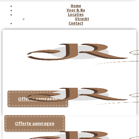
Home
Voor & Na
Locaties
Utrecht
Contact
Offerte aanvragen
Offerte aanvragen