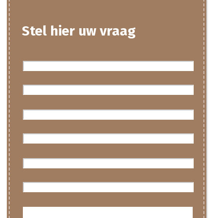
Matras reinigen
Stel hier uw vraag
Campers & caravans reinigen
Auto interieur reinigen