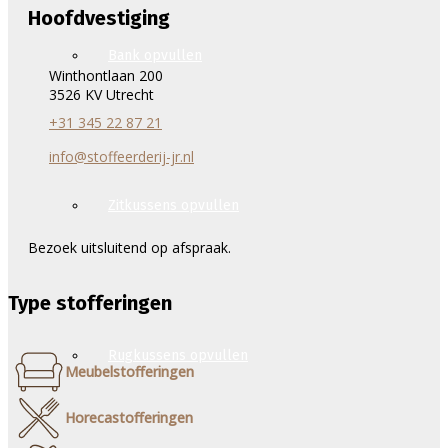
Hoofdvestiging
Bank opvullen
Winthontlaan 200
3526 KV Utrecht
+31 345 22 87 21
info@stoffeerderij-jr.nl
Zitkussens opvullen
Bezoek uitsluitend op afspraak.
Type stofferingen
Rugkussens opvullen
Meubelstofferingen
Horecastofferingen