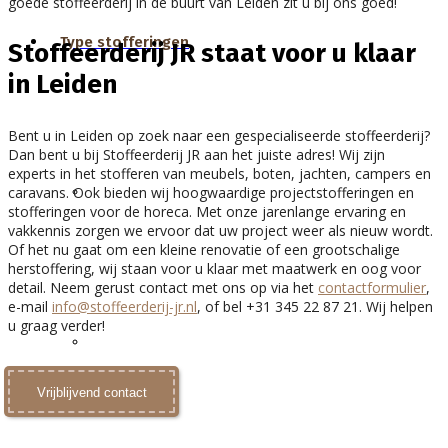
goede stoffeerderij in de buurt van Leiden zit u bij ons goed!
Type stofferingen
Stoffeerderij JR staat voor u klaar
in Leiden
Bent u in Leiden op zoek naar een gespecialiseerde stoffeerderij?
Dan bent u bij Stoffeerderij JR aan het juiste adres! Wij zijn
experts in het stofferen van meubels, boten, jachten, campers en
Meubelstofferingen
caravans. Ook bieden wij hoogwaardige projectstofferingen en
stofferingen voor de horeca. Met onze jarenlange ervaring en
vakkennis zorgen we ervoor dat uw project weer als nieuw wordt.
Of het nu gaat om een kleine renovatie of een grootschalige
herstoffering, wij staan voor u klaar met maatwerk en oog voor
detail. Neem gerust contact met ons op via het
contactformulier
,
e-mail
info@stoffeerderij-jr.nl
, of bel +31 345 22 87 21. Wij helpen
u graag verder!
Horecastofferingen
Vrijblijvend contact